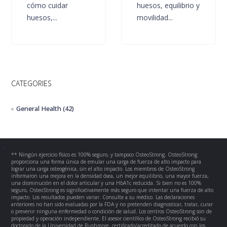
cómo cuidar
huesos, equilibrio y
huesos,...
movilidad...
CATEGORIES
General Health
(42)
;
** Ningún ejercicio físico es 100% seguro, y tampoco OsteoStrong. OsteoStrong
proporciona una forma única de emular una carga de fuerza de alto impacto para
lograr una carga osteogénica, sin el alto impacto. Los miembros de OsteoStrong
informaron una mejora en la densidad ósea, un mejor equilibrio, una mayor fuerza,
una disminución en el dolor articular y una HbA1c reducida. Si bien no es 100%
seguro, OsteoStrong es significativamente más seguro que intentar una fuerza de alto
impacto. Los resultados pueden variar. Consulte a su médico. Las declaraciones
anteriores no han sido evaluadas por la FDA y no pretenden diagnosticar, tratar, curar
o prevenir ninguna enfermedad o condición de salud. Los centros OsteoStrong son de
propiedad y operación independiente. El asesor científico de OsteoStrong recibió su
doctorado de la Universidad de Rushmore, certificado/acreditado de acuerdo con los