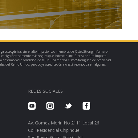
rga osteogénica, sin el alto impacto. Los miembros de OsteoStrong informaron
 es significativamente más seguro que intentar una fuerza de alto impacto.
una enfermedad o condición de salud. Los centros OsteoStrong son de propiedad
ales del Reino Unido, pero cuya acreditación no está reconocida en algunas
REDES SOCIALES
Av. Gomez Morin No 2111 Local 26
Col. Residencial Chipinque
San Pedro Garza Garcia, NL