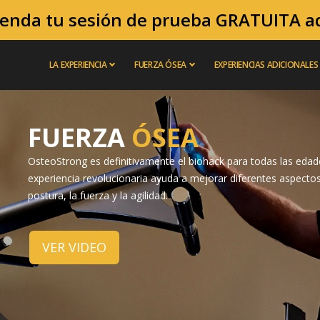
enda tu sesión de prueba GRATUITA a
LA EXPERIENCIA
FUERZA ÓSEA
EXPERIENCIAS ADICIONALES
FUERZA
ÓSEA
OsteoStrong es definitivamente el biohack para todas las eda
experiencia revolucionaria ayuda a mejorar diferentes aspectos 
postura, la fuerza y la agilidad.
VER VIDEO