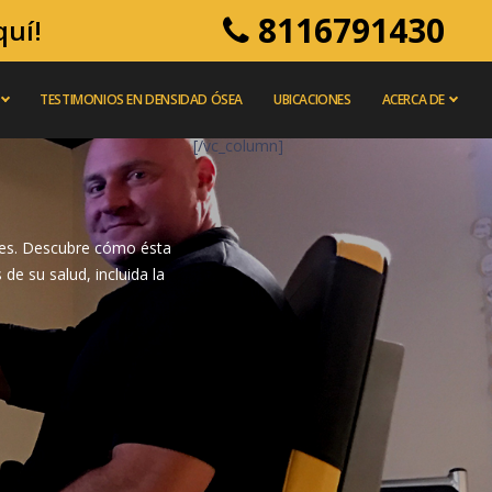
8116791430
quí!
TESTIMONIOS EN DENSIDAD ÓSEA
UBICACIONES
ACERCA DE
[/vc_column]
des. Descubre cómo ésta
de su salud, incluida la