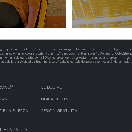
g proporciona una forma única de emular una carga de fuerza de alto impacto para lograr una ca
disminución en el dolor articular y una HbA1c reducida. Si bien no es 100% seguro, OsteoStrong
ores no han sido evaluadas por la FDA y no pretenden diagnosticar, tratar, curar o prevenir ning
torado de la Universidad de Rushmore, certificado/acreditado de acuerdo con los estándares nacion
®
TRONG
EL EQUIPO
TAS
UBICACIONES
DE LA FUERZA
SESIÓN GRATUITA
TE LA SALUD