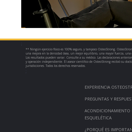
;
** Ningún ejercicio físico es 100% seguro, y tampoco OsteoStrong. OsteoStron
una mejora en la densidad ósea, un mejor equilibrio, una mayor fuerza, una 
Los resultados pueden variar. Consulte a su médico. Las declaraciones anteri
y operación independiente. El asesor científico de OsteoStrong recibió su doc
jurisdicciones. Todos los derechos reservados.
;
EXPERIENCIA OSTEOS
PREGUNTAS Y RESPUES
ACONDICIONAMIENTO 
ESQUELÉTICA
¿PORQUÉ ES IMPORTAN