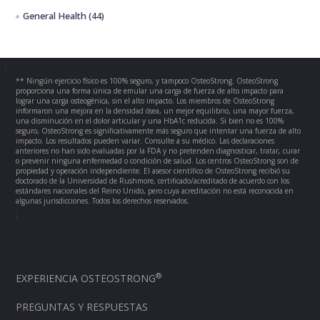
General Health
(44)
;
** Ningún ejercicio físico es 100% seguro, y tampoco OsteoStrong. OsteoStrong
proporciona una forma única de emular una carga de fuerza de alto impacto para
lograr una carga osteogénica, sin el alto impacto. Los miembros de OsteoStrong
informaron una mejora en la densidad ósea, un mejor equilibrio, una mayor fuerza,
una disminución en el dolor articular y una HbA1c reducida. Si bien no es 100%
seguro, OsteoStrong es significativamente más seguro que intentar una fuerza de alto
impacto. Los resultados pueden variar. Consulte a su médico. Las declaraciones
anteriores no han sido evaluadas por la FDA y no pretenden diagnosticar, tratar, curar
o prevenir ninguna enfermedad o condición de salud. Los centros OsteoStrong son de
propiedad y operación independiente. El asesor científico de OsteoStrong recibió su
doctorado de la Universidad de Rushmore, certificado/acreditado de acuerdo con los
estándares nacionales del Reino Unido, pero cuya acreditación no está reconocida en
algunas jurisdicciones. Todos los derechos reservados.
;
®
EXPERIENCIA OSTEOSTRONG
PREGUNTAS Y RESPUESTAS