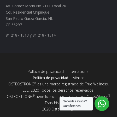
Av. Gomez Morin No 2111 Local 26
Col. Residencial Chipinque
San Pedro Garza Garcia, NL
CP 66297
‭81 2187 1313‬ y ‭81 2187 1314
Política de privacidad – Internacional
Política de privacidad – México
®
OSTEOSTRONG
es una marca registrada de True Wellness,
LLC. 2020 Todos los derechos reservados.
®
®
OSTEOSTRONG
tiene licencia para su uso por OsteoStrong
Necesitas ayuda?
Franchising, LLC.
Contáctanos
®
2020 OsteoStrong