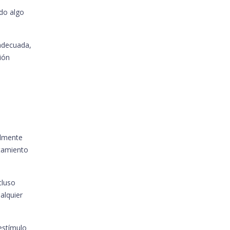
do algo
adecuada,
ión
almente
atamiento
cluso
alquier
 estímulo