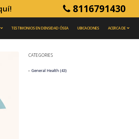
8116791430
quí!
TESTIMONIOS EN DENSIDAD ÓSEA
UBICACIONES
ACERCA DE
CATEGORIES
General Health
(43)