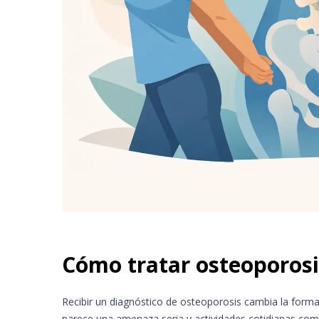
Cómo tratar osteoporos
Recibir un diagnóstico de osteoporosis cambia la for
parece una amenaza seria y actividades cotidianas com