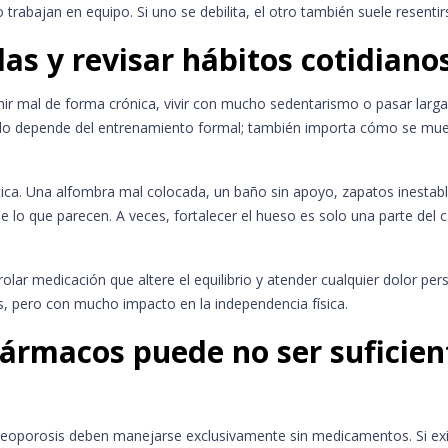
abajan en equipo. Si uno se debilita, el otro también suele resentir
das y revisar hábitos cotidiano
mir mal de forma crónica, vivir con mucho sedentarismo o pasar larg
todo depende del entrenamiento formal; también importa cómo se mu
ica. Una alfombra mal colocada, un baño sin apoyo, zapatos inestab
 lo que parecen. A veces, fortalecer el hueso es solo una parte del 
olar medicación que altere el equilibrio y atender cualquier dolor per
s, pero con mucho impacto en la independencia física.
ármacos puede no ser suficien
steoporosis deben manejarse exclusivamente sin medicamentos. Si ex