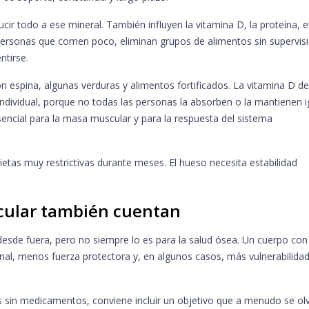
cir todo a ese mineral. También influyen la vitamina D, la proteína, e
 personas que comen poco, eliminan grupos de alimentos sin supervis
ntirse.
con espina, algunas verduras y alimentos fortificados. La vitamina D 
 individual, porque no todas las personas la absorben o la mantienen i
encial para la masa muscular y para la respuesta del sistema
tas muy restrictivas durante meses. El hueso necesita estabilidad
scular también cuentan
desde fuera, pero no siempre lo es para la salud ósea. Un cuerpo co
al, menos fuerza protectora y, en algunos casos, más vulnerabilida
 sin medicamentos, conviene incluir un objetivo que a menudo se olv