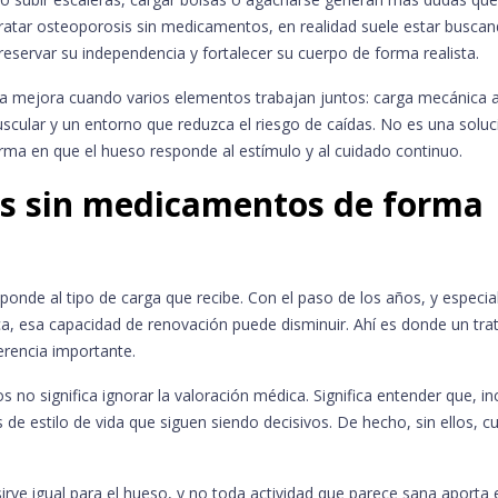
ratar osteoporosis sin medicamentos, en realidad suele estar buscan
servar su independencia y fortalecer su cuerpo de forma realista.
ea mejora cuando varios elementos trabajan juntos: carga mecánica 
uscular y un entorno que reduzca el riesgo de caídas. No es una soluc
orma en que el hueso responde al estímulo y al cuidado continuo.
is sin medicamentos de forma
sponde al tipo de carga que recibe. Con el paso de los años, y especi
ca, esa capacidad de renovación puede disminuir. Ahí es donde un tr
rencia importante.
no significa ignorar la valoración médica. Significa entender que, in
e estilo de vida que siguen siendo decisivos. De hecho, sin ellos, cu
sirve igual para el hueso, y no toda actividad que parece sana aporta