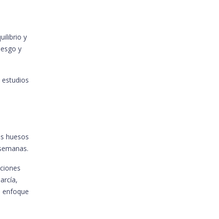
ilibrio y
iesgo y
 estudios
os huesos
 semanas.
pciones
arcía,
e enfoque