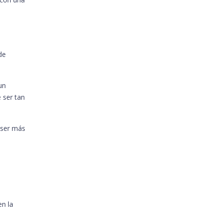
de
un
 ser tan
 ser más
en la