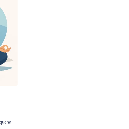
equeña