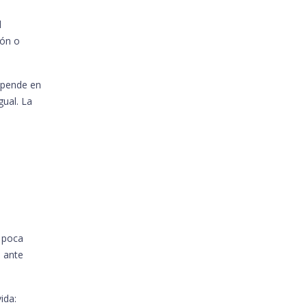
l
ión o
depende en
gual. La
n poca
d ante
ida: