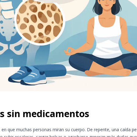
is sin medicamentos
ma en que muchas personas miran su cuerpo. De repente, una caída p
o subir escaleras, cargar bolsas o agacharse generan más dudas que