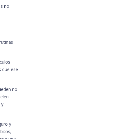
os no
rutinas
culos
s que ese
pueden no
uelen
 y
guro y
bitos,
 con una