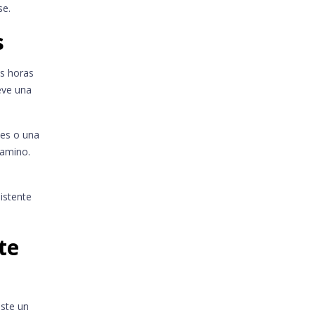
se.
s
as horas
eve una
les o una
camino.
sistente
te
iste un