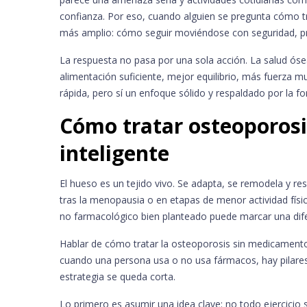
confianza. Por eso, cuando alguien se pregunta cómo t
más amplio: cómo seguir moviéndose con seguridad, pre
La respuesta no pasa por una sola acción. La salud ós
alimentación suficiente, mejor equilibrio, más fuerza m
rápida, pero sí un enfoque sólido y respaldado por la f
Cómo tratar osteoporos
inteligente
El hueso es un tejido vivo. Se adapta, se remodela y re
tras la menopausia o en etapas de menor actividad físi
no farmacológico bien planteado puede marcar una dife
Hablar de cómo tratar la osteoporosis sin medicamentos 
cuando una persona usa o no usa fármacos, hay pilares d
estrategia se queda corta.
Lo primero es asumir una idea clave: no todo ejercicio 