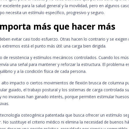
 excelente para la salud general y la movilidad, pero en algunos cas
rpo necesita un estímulo específico, progresivo y seguro.
 importa más que hacer más
en evitar casi todo esfuerzo. Otras hacen lo contrario y se exigen 
extremos está el punto más útil: una carga bien dirigida.
ajo de resistencia y estímulos mecánicos controlados. Cuando los mús
 envía una señal para mantener y reforzar la estructura. El problema e
ilibrio y a la condición física de cada persona.
de alto impacto o ciertos movimientos de flexión brusca de columna 
ular guiado, el trabajo postural y los sistemas de carga controlada s
y no invasivas han ganado interés, porque permiten estimular huesos
sivas.
 tecnología osteogénica patentada que busca ofrecer un estímulo se
. No sustituye el criterio médico ni elimina la necesidad de buenos há
ienes desean una opción práctica, respaldada por ciencia y compatible