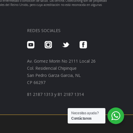
una enfermedad o condición de salud. Los centros OsteoStrong son de propiedad
ales del Reino Unido, pero cuya acreditación no está reconocida en algunas
REDES SOCIALES
Av. Gomez Morin No 2111 Local 26
Col. Residencial Chipinque
San Pedro Garza Garcia, NL
CP 66297
‭81 2187 1313‬ y ‭81 2187 1314
Necesitas ayuda?
Contáctanos