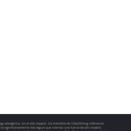
rga osteogénica, sin el alto impacto. Los miembros de OsteoStrong informaron
 es significativamente más seguro que intentar una fuerza de alto impacto.