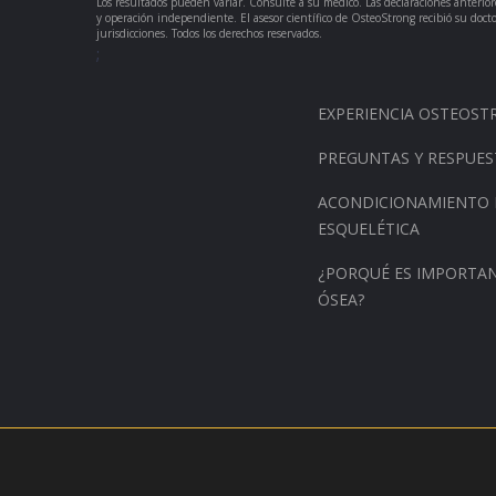
Los resultados pueden variar. Consulte a su médico. Las declaraciones anteri
y operación independiente. El asesor científico de OsteoStrong recibió su doc
jurisdicciones. Todos los derechos reservados.
;
EXPERIENCIA OSTEOS
PREGUNTAS Y RESPUES
ACONDICIONAMIENTO 
ESQUELÉTICA
¿PORQUÉ ES IMPORTAN
ÓSEA?