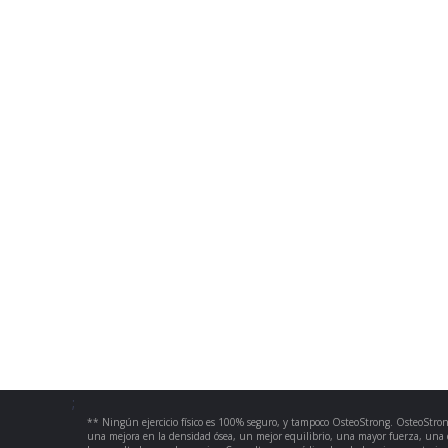
;
** Ningún ejercicio físico es 100% seguro, y tampoco OsteoStrong. OsteoStron
una mejora en la densidad ósea, un mejor equilibrio, una mayor fuerza, una 