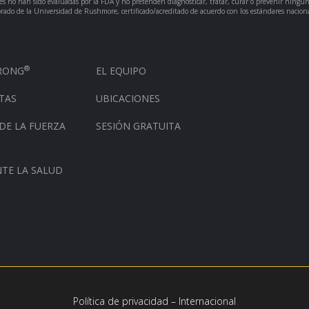
ores no han sido evaluadas por la FDA y no pretenden diagnosticar, tratar, curar o prevenir ning
torado de la Universidad de Rushmore, certificado/acreditado de acuerdo con los estándares nacion
®
TRONG
EL EQUIPO
TAS
UBICACIONES
DE LA FUERZA
SESIÓN GRATUITA
TE LA SALUD
Política de privacidad – Internacional