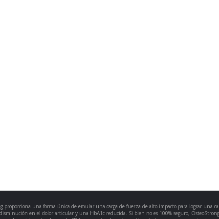
g proporciona una forma única de emular una carga de fuerza de alto impacto para lograr una ca
disminución en el dolor articular y una HbA1c reducida. Si bien no es 100% seguro, OsteoStrong