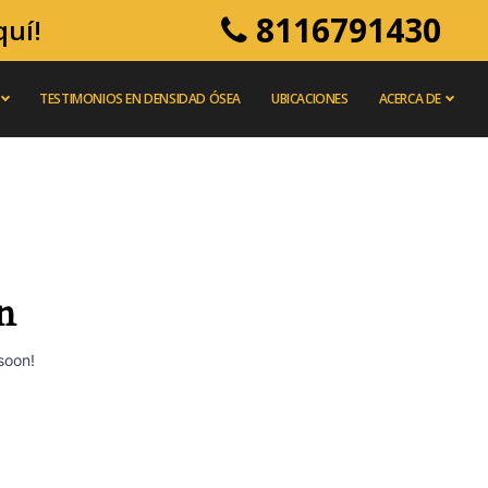
8116791430
quí!
TESTIMONIOS EN DENSIDAD ÓSEA
UBICACIONES
ACERCA DE
n
soon!