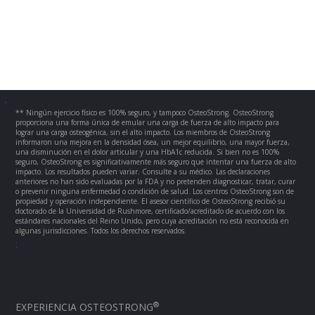
;
** Ningún ejercicio físico es 100% seguro, y tampoco OsteoStrong. OsteoStrong
proporciona una forma única de emular una carga de fuerza de alto impacto para
lograr una carga osteogénica, sin el alto impacto. Los miembros de OsteoStrong
informaron una mejora en la densidad ósea, un mejor equilibrio, una mayor fuerza,
una disminución en el dolor articular y una HbA1c reducida. Si bien no es 100%
seguro, OsteoStrong es significativamente más seguro que intentar una fuerza de alto
impacto. Los resultados pueden variar. Consulte a su médico. Las declaraciones
anteriores no han sido evaluadas por la FDA y no pretenden diagnosticar, tratar, curar
o prevenir ninguna enfermedad o condición de salud. Los centros OsteoStrong son de
propiedad y operación independiente. El asesor científico de OsteoStrong recibió su
doctorado de la Universidad de Rushmore, certificado/acreditado de acuerdo con los
estándares nacionales del Reino Unido, pero cuya acreditación no está reconocida en
algunas jurisdicciones. Todos los derechos reservados.
;
®
EXPERIENCIA OSTEOSTRONG