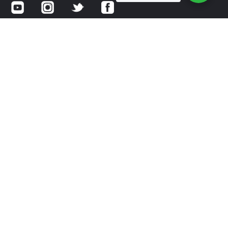
Av. Gomez Morin No 2111 Local 26
Col. Residencial Chipinque
San Pedro Garza Garcia, NL
CP 66297
‭81 2187 1313‬ y ‭81 2187 1314
Política de privacidad – Internacional
Política de privacidad – México
®
OSTEOSTRONG
es una marca registrada de True Wellness,
LLC. 2020 Todos los derechos reservados.
®
®
OSTEOSTRONG
tiene licencia para su uso por OsteoStrong
Franchising, LLC.