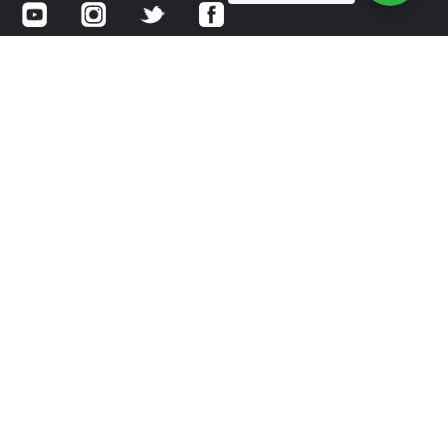
Av. Gomez Morin No 2111 Local 26
Col. Residencial Chipinque
San Pedro Garza Garcia, NL
CP 66297
‭81 2187 1313‬ y ‭81 2187 1314
Política de privacidad – Internacional
Política de privacidad – México
®
OSTEOSTRONG
es una marca registrada de True Wellness,
LLC. 2020 Todos los derechos reservados.
®
®
OSTEOSTRONG
tiene licencia para su uso por OsteoStrong
Franchising, LLC.