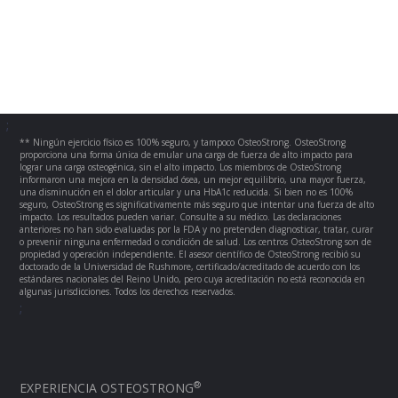
;
** Ningún ejercicio físico es 100% seguro, y tampoco OsteoStrong. OsteoStrong
proporciona una forma única de emular una carga de fuerza de alto impacto para
lograr una carga osteogénica, sin el alto impacto. Los miembros de OsteoStrong
informaron una mejora en la densidad ósea, un mejor equilibrio, una mayor fuerza,
una disminución en el dolor articular y una HbA1c reducida. Si bien no es 100%
seguro, OsteoStrong es significativamente más seguro que intentar una fuerza de alto
impacto. Los resultados pueden variar. Consulte a su médico. Las declaraciones
anteriores no han sido evaluadas por la FDA y no pretenden diagnosticar, tratar, curar
o prevenir ninguna enfermedad o condición de salud. Los centros OsteoStrong son de
propiedad y operación independiente. El asesor científico de OsteoStrong recibió su
doctorado de la Universidad de Rushmore, certificado/acreditado de acuerdo con los
estándares nacionales del Reino Unido, pero cuya acreditación no está reconocida en
algunas jurisdicciones. Todos los derechos reservados.
;
®
EXPERIENCIA OSTEOSTRONG