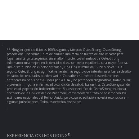
;
** Ningún ejercicio físico es 100% seguro, y tampoco OsteoStrong. OsteoStrong
proporciona una forma única de emular una carga de fuerza de alto impacto para
lograr una carga osteogénica, sin el alto impacto. Los miembros de OsteoStrong
informaron una mejora en la densidad ósea, un mejor equilibrio, una mayor fuerza,
una disminución en el dolor articular y una HbA1c reducida. Si bien no es 100%
seguro, OsteoStrong es significativamente más seguro que intentar una fuerza de alto
impacto. Los resultados pueden variar. Consulte a su médico. Las declaraciones
anteriores no han sido evaluadas por la FDA y no pretenden diagnosticar, tratar, curar
o prevenir ninguna enfermedad o condición de salud. Los centros OsteoStrong son de
propiedad y operación independiente. El asesor científico de OsteoStrong recibió su
doctorado de la Universidad de Rushmore, certificado/acreditado de acuerdo con los
estándares nacionales del Reino Unido, pero cuya acreditación no está reconocida en
algunas jurisdicciones. Todos los derechos reservados.
;
®
EXPERIENCIA OSTEOSTRONG