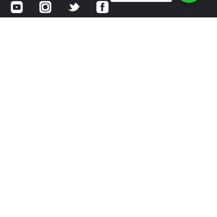
Av. Gomez Morin No 2111 Local 26
Col. Residencial Chipinque
San Pedro Garza Garcia, NL
CP 66297
‭81 2187 1313‬ y ‭81 2187 1314
Política de privacidad – Internacional
Política de privacidad – México
®
OSTEOSTRONG
es una marca registrada de True Wellness,
LLC. 2020 Todos los derechos reservados.
®
®
OSTEOSTRONG
tiene licencia para su uso por OsteoStrong
Franchising, LLC.